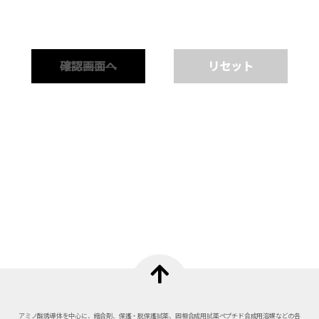
確認画面へ
リセット
アミノ酸誘導体を中心に、縮合剤、保護・脱保護試薬、固相合成用試薬
ペプチド合成用溶媒などの各