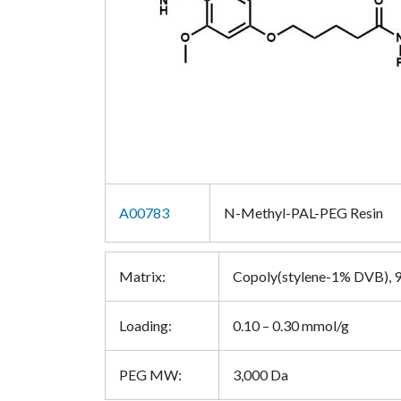
A00783
N-Methyl-PAL-PEG Resin
Matrix:
Copoly(stylene-1% DVB),
Loading:
0.10 – 0.30 mmol/g
PEG MW:
3,000 Da