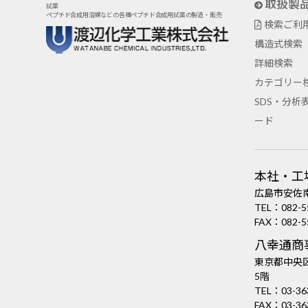
取扱製
試薬
ペプチド合成用溶媒などの各種ペプチド合成用試薬の製造・販売
検索ご利
構造式検索
詳細検索
カテゴリー
SDS・分析
ード
本社・工
広島市安佐南
TEL：
082-5
FAX：082-5
八幸通商
東京都中央区
5階
TEL：
03-36
FAX：03-36