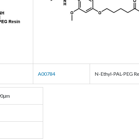
A00784
N-Ethyl-PAL-PEG Re
 90μm