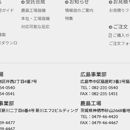
品
受託合成
お知らせ
お見積
用ガイド
鹿島工場設備
情報誌のご案内
お見積りフ
本社・工場設備
特集
ご注文
対応可能な反応
検索
ご購入ガ
表ダウンロ
ご注文フォ
場
広島事業部
区伴西2丁目4番7号
広島市中区猫屋町3番2号猫
54-0540
TEL：
082-231-0540
54-0541
FAX：082-231-1451
事業部
鹿島工場
新川二丁目6番4号 新川エフ2ビルディング
茨城県神栖市砂山2668番地
TEL：
0479-46-4420
39-4477
FAX：0479-46-4467
39-4467