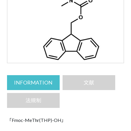
INFORMATION
文献
法規制
「Fmoc-MeThr(THP)-OH」