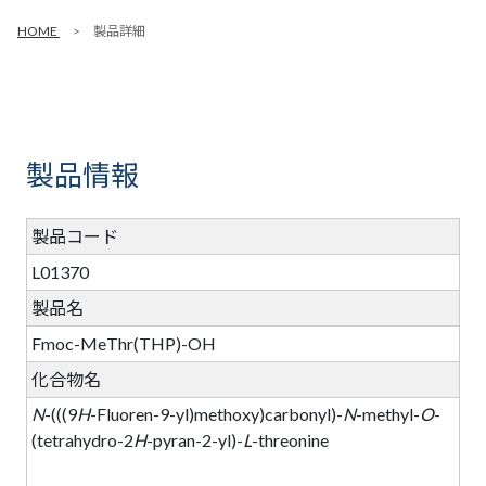
HOME
製品詳細
製品情報
製品コード
L01370
製品名
Fmoc-MeThr(THP)-OH
化合物名
N
-(((9
H
-Fluoren-9-yl)methoxy)carbonyl)-
N
-methyl-
O
-
(tetrahydro-2
H
-pyran-2-yl)-
L
-threonine